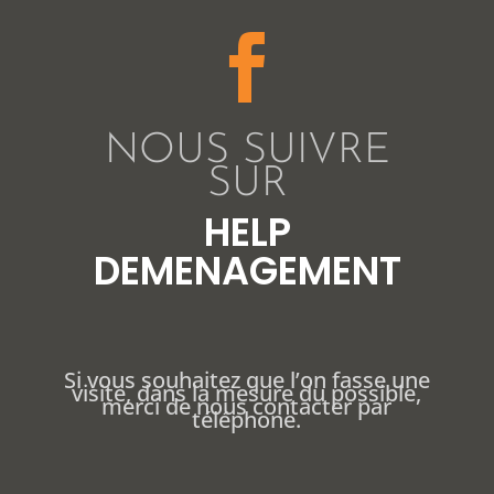

NOUS SUIVRE
SUR
HELP
DEMENAGEMENT
Si vous souhaitez que l’on fasse une
visite, dans la mesure du possible,
merci de nous contacter par
téléphone.