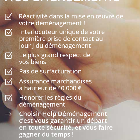
Réactivité dans la mise en œuvre de
Z
votre déménagement !
Interlocuteur unique de votre
Z
première prise de contact au
jour J du déménagement
Le plus grand respect de
Z
vos biens
Pas de surfacturation
Z
Assurance marchandises
Z
à hauteur de 40 000 €
Honorer les règles du
Z
déménagement
Choisir Help Déménagement
$
c’est vous garantir un départ
en toute sécurité, et vous faire
gagner du temps !